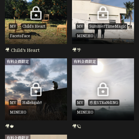
MV
Child’s Heart
MV
SummerTimeMagic
FacetoFace
MINEHO
🎥 Child’s Heart
🎥🌴
有料会員限定
有料会員限定
MV
Hallelujah!!
MV
惑星STRaNdING
MINEHO
MINEHO
🎥🍁
🎥🪐
有料会員限定