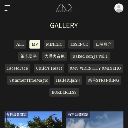
ロ
GALLERY
ALL
MV
MINEHO
ESSENCE
山﨑康介
福永浩平
大澤実音穂
naked songs vol.1
FacetoFace
Child’s Heart
#MV #IDENTITY #MINEHO
SummerTimeMagic
Hallelujah!!
惑星STRaNdING
BORDERLESS
有料会員限定
有料会員限定