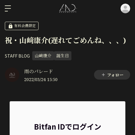
ロ
有料会員限定
祝・山﨑康介(遅れてごめんね、、、)
STAFF BLOG
山﨑康介
誕生日
雨のパレード
フォロー
2022/03/24 15:50
Bitfan IDでログイン