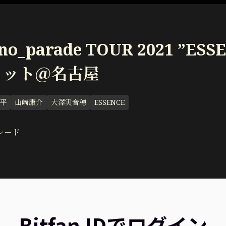
o_parade TOUR 2021 ”ESS
ョット＠名古屋
平
山﨑康介
大澤実音穂
ESSENCE
レード
Bitfan IDでログイン