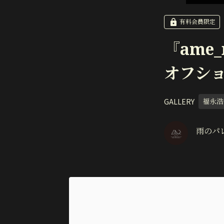
有料会員限定
『ame_n
オフシ
GALLERY
福永浩
雨のパ