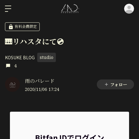
ロ
有料会員限定
🎹リハスタにて💿
KOSUKE BLOG
studio
4
雨のパレード
フォロー
2020/11/06 17:24
Bitfan IDでログイン